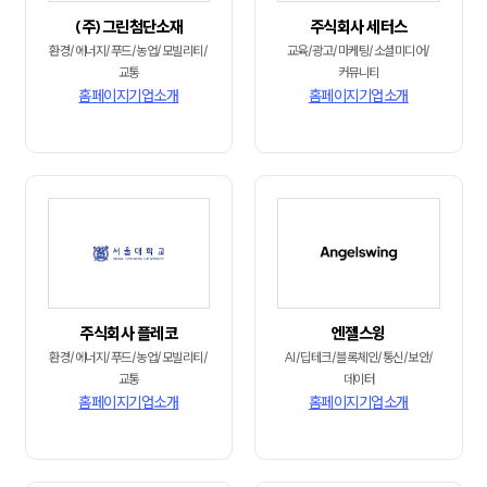
(주)그린첨단소재
주식회사 세터스
환경/에너지/푸드/농업/모빌리티/
교육/광고/마케팅/소셜미디어/
교통
커뮤니티
홈페이지
기업소개
홈페이지
기업소개
주식회사 플레코
엔젤스윙
환경/에너지/푸드/농업/모빌리티/
AI/딥테크/블록체인/통신/보안/
교통
데이터
홈페이지
기업소개
홈페이지
기업소개