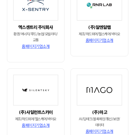
엑스센트리 주식회사
(주)알엔알랩
환경/에너지/푸드/농업/모빌리티/
제조/하드웨어/헬스케어/바이오
교통
홈페이지
기업소개
홈페이지
기업소개
(주)사일런트스카이
(주)마고
제조/하드웨어/헬스케어/바이오
AI/딥테크/블록체인/통신/보안/
홈페이지
기업소개
데이터
홈페이지
기업소개