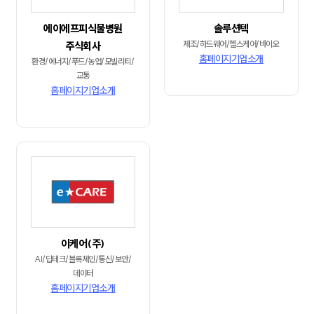
에이에프피식물병원
솔루션텍
제조/하드웨어/헬스케어/바이오
주식회사
홈페이지
기업소개
환경/에너지/푸드/농업/모빌리티/
교통
홈페이지
기업소개
이케어(주)
AI/딥테크/블록체인/통신/보안/
데이터
홈페이지
기업소개